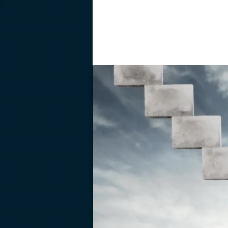
START
ÜBER UN